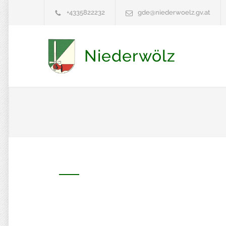
+4335822232
gde@niederwoelz.gv.at
Niederwölz